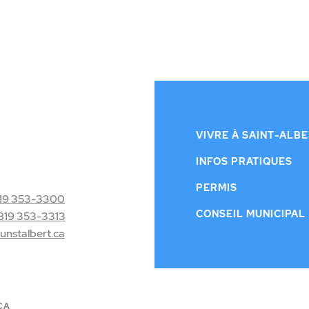
VIVRE À SAINT-ALB
INFOS PRATIQUES
PERMIS
19 353-3300
CONSEIL MUNICIPAL
819 353-3313
nstalbert.ca
CA