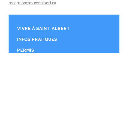
reception@munstalbert.ca
VIVRE À SAINT-ALBERT
INFOS PRATIQUES
PERMIS
CONSEIL MUNICIPAL
CALENDRIER MUNICIPAL
PUBLICATIONS
HISTOIRE
CONTACT