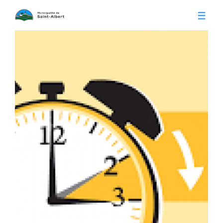
Vivre à Saint-Albert
Infos pratiques
Citoyens
Conseil municipal
Séances du conseil
Calendrier municipal
Appels d'offre
Publications
Avis publics
Histoire
Communiqués
Contact
Gestion des déchets
Membres
Parcs et loisirs