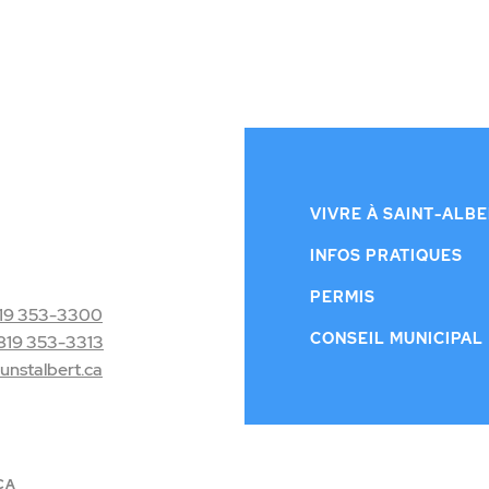
VIVRE À SAINT-ALB
INFOS PRATIQUES
PERMIS
19 353-3300
CONSEIL MUNICIPAL
819 353-3313
nstalbert.ca
CA