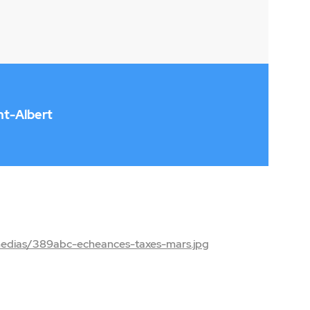
nt-Albert
medias/389abc-echeances-taxes-mars.jpg