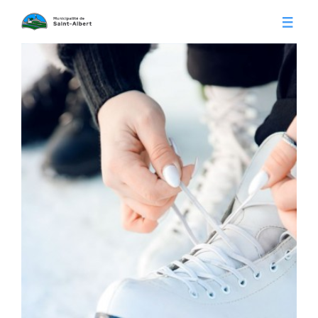
Vivre à Saint-Albert
Infos pratiques
Citoyens
Conseil municipal
Séances du conseil
Calendrier municipal
Appels d'offre
Publications
Avis publics
Histoire
Communiqués
Contact
Gestion des déchets
Membres
Parcs et loisirs