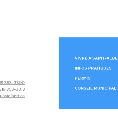
VIVRE À SAINT-ALB
INFOS PRATIQUES
PERMIS
19 353-3300
CONSEIL MUNICIPAL
819 353-3313
nstalbert.ca