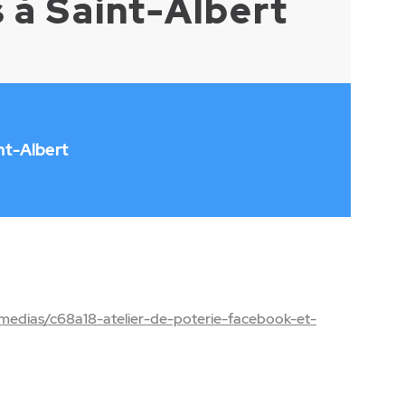
s à Saint-Albert
nt-Albert
medias/c68a18-atelier-de-poterie-facebook-et-