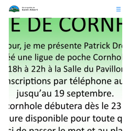
Vivre à Saint-Albert
Infos pratiques
Citoyens
Conseil municipal
Séances du conseil
Calendrier municipal
Appels d'offre
Publications
Avis publics
Histoire
Communiqués
Contact
Gestion des déchets
Membres
Parcs et loisirs