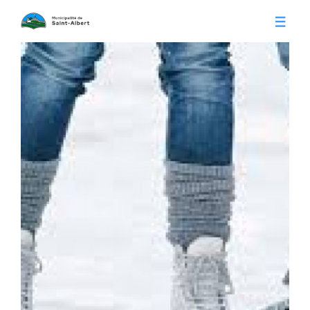
Vivre à Saint-Albert
Infos pratiques
Citoyens
Conseil municipal
Séances du conseil
Calendrier municipal
Appels d'offre
Publications
Avis publics
Histoire
Communiqués
Contact
Gestion des déchets
Membres
Parcs et loisirs