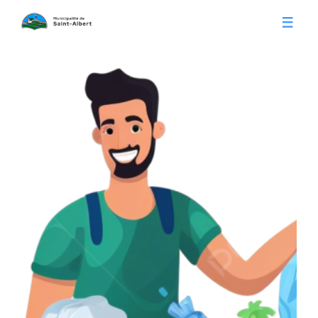
Vivre à Saint-Albert
Infos pratiques
Citoyens
Conseil municipal
Séances du conseil
Calendrier municipal
Appels d'offre
Publications
Avis publics
Histoire
Communiqués
Contact
Gestion des déchets
Membres
Parcs et loisirs