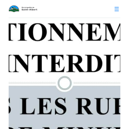
Vivre à Saint-Albert
Infos pratiques
Citoyens
Conseil municipal
Séances du conseil
Calendrier municipal
Appels d'offre
Publications
Avis publics
Histoire
Communiqués
Contact
Gestion des déchets
Membres
Parcs et loisirs