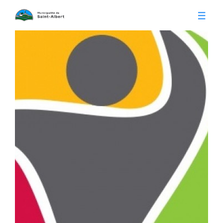
Vivre à Saint-Albert
Infos pratiques
Citoyens
Conseil municipal
Séances du conseil
Calendrier municipal
Appels d'offre
Publications
Avis publics
Histoire
Communiqués
Contact
Gestion des déchets
Membres
Parcs et loisirs