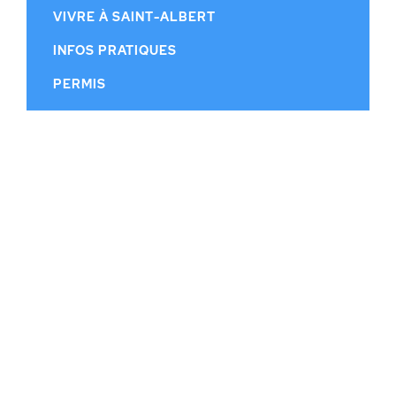
VIVRE À SAINT-ALBERT
INFOS PRATIQUES
PERMIS
CONSEIL MUNICIPAL
CALENDRIER MUNICIPAL
PUBLICATIONS
HISTOIRE
CONTACT
© MUNICIPALITÉ DE SAINT-ALBERT |
RÉALISATION WEB DGK.CA