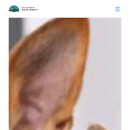
Vivre à Saint-Albert
Infos pratiques
Citoyens
Conseil municipal
Séances du conseil
Calendrier municipal
Appels d'offre
Publications
Avis publics
Histoire
Communiqués
Contact
Gestion des déchets
Membres
Parcs et loisirs