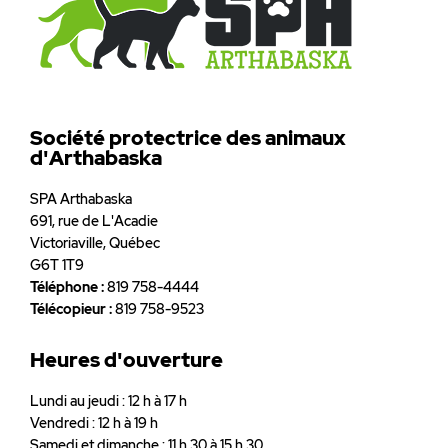
Société protectrice des animaux
d'Arthabaska
SPA Arthabaska
691, rue de L'Acadie
Victoriaville, Québec
G6T 1T9
Téléphone :
819 758-4444
Télécopieur :
819 758-9523
Heures d'ouverture
Lundi au jeudi : 12 h à 17 h
Vendredi : 12 h à 19 h
Samedi et dimanche : 11 h 30 à 15 h 30