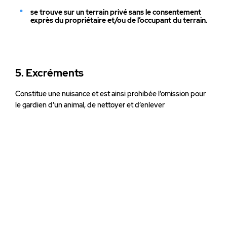
se trouve sur un terrain privé sans le consentement
exprès du propriétaire et/ou de l’occupant du terrain.
5. Excréments
Constitue une nuisance et est ainsi prohibée l’omission pour
le gardien d’un animal, de nettoyer et d’enlever
immédiatement, sur toute propriété publique ou privée, les
dépôts de matières fécales laissées par un animal dont il est
le gardien.
6. Dispositif de retenue
Tout animal gardé à l’extérieur d’un bâtiment doit être tenu ou
retenu au moyen d’un dispositif (attache, laisse, clôture, etc.)
l’empêchant de sortir de ce terrain.