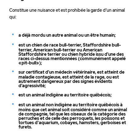
Constitue une nuisance et est prohibée la garde d’un animal
qui:
a déjà mordu un autre animal ou un être humain;
est un chien de race bull-terrier, Staffordshire bull-
terrier, American bull-terrier ou American
Staffordshire terrier ou chien hybride issu d’une des
races ci-dessus mentionnées (communément appelé
«pit-bull»);
sur certificat d’un médecin vétérinaire, est atteint de
maladie contagieuse, est atteint de la rage, ou est
autrement dangereux par des signes évidents
d’agressivité;
est un animal indigène au territoire québécois;
est un animal non indigène au territoire québécois à
moins que cet animal soit considéré comme un animal
de compagnie, tel que les oiseaux de la catégorie des
perruches et de celle des perroquets, les poissons et
tortues d'aquarium, cobayes, hamsters, gerboises et
furets.