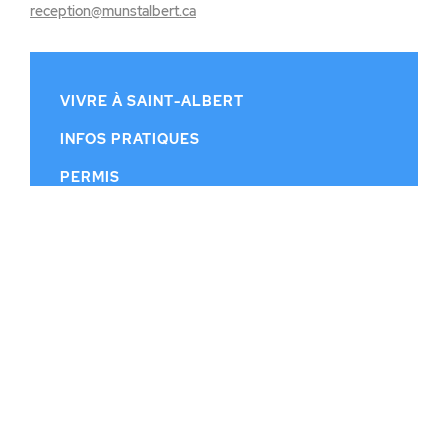
reception@munstalbert.ca
VIVRE À SAINT-ALBERT
INFOS PRATIQUES
PERMIS
CONSEIL MUNICIPAL
CALENDRIER MUNICIPAL
PUBLICATIONS
HISTOIRE
CONTACT