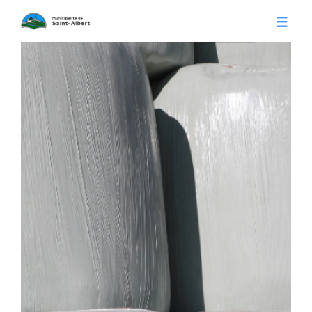
Vivre à Saint-Albert
Infos pratiques
Citoyens
Conseil municipal
Séances du conseil
Calendrier municipal
Appels d'offre
Publications
Avis publics
Histoire
Communiqués
Contact
Gestion des déchets
Membres
Parcs et loisirs