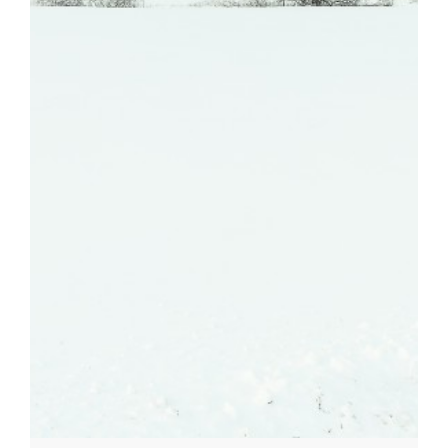
Parc canin
Réglementation
Santé & sécurité
Travaux publics