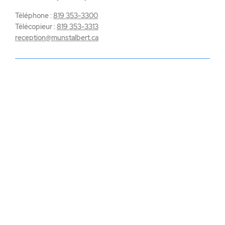
Téléphone :
819 353-3300
Télécopieur :
819 353-3313
reception@munstalbert.ca
VIVRE À SAINT-ALBERT
INFOS PRATIQUES
PERMIS
CONSEIL MUNICIPAL
CALENDRIER MUNICIPAL
PUBLICATIONS
HISTOIRE
CONTACT